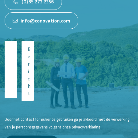
(0)85 273 2356
info@conovation.com
Naam
Bericht
*
*
E-
mailadres
*
Telefoonnummer
*
Door het contactformulier te gebruiken ga je akkoord met de verwerking
van je persoonsgegevens volgens onze
privacyverklaring