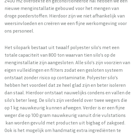
2400 m2 overdekte en geconditioneerde hal hebben we een
nieuwe menginstallatie gebouwd voor het mengen van
droge poederstoffen. Hierdoor zijn we niet afhankelijk van
weersinvloeden en creëren we een fijne werkomgeving voor
ons personeel.
Het silopark bestaat uit twaalf polyester silo’s met een
totale capaciteit van 800 ton waarvan tien silo’s op de
menginstallatie zijn aangesloten. Alle silo’s zijn voorzien van
eigen vulleidingen en filters zodat een gesloten systeem
ontstaat zonder risico op contaminatie. Polyester silo’s
hebben het voordeel dat ze heel glad zijn en beter isoleren
dan staal. Hierdoor ontstaat nauwelijks condens en vallen de
silo’s beter leeg. De silo’s zijn verdeeld over twee wegers die
op 1 kg nauwkeurig kunnen afwegen. Verder is er een fijne
weger die op 100 gram nauwkeurig vanuit drie vulstations
kan worden gevuld met producten uit bigbag of zakgoed.
Ook is het mogelijk om handmatig extra ingrediënten te